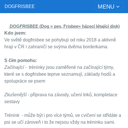
MENU
DOGFRISBEE
DOGFRISBEE (Dog = pes, Frisbee= házecí létající disk)
Kdo jsem:
Ve světě dogfrisbee se pohybuji od roku 2018 a aktivně
hraji v ČR i zahraničí se svýma dvěma borderkama.
S čím pomohu:
Začínající
- tréninky jsou zaměřené na začínající týmy,
které se s dogfrisbee teprve seznamují, základy hodů a
spolupráce se psem
Zkušenější
- příprava na závody, učení triků, kompletace
sestavy
Trénink - může být i pro více týmů, ve cvičení se střídáte a
psi se učí zároveň i to že nejsou vždy na tréninku sami.