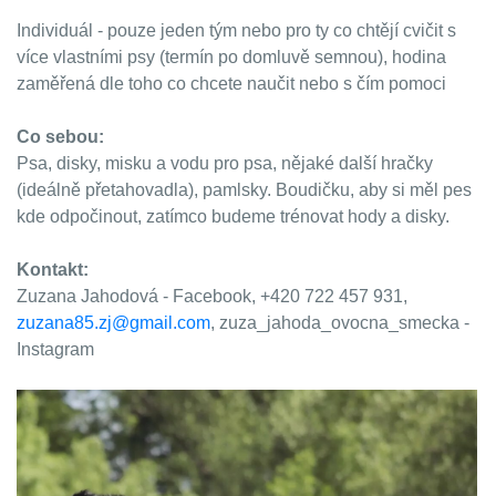
Individuál - pouze jeden tým nebo pro ty co chtějí cvičit s
více vlastními psy (termín po domluvě semnou), hodina
zaměřená dle toho co chcete naučit nebo s čím pomoci
Co sebou:
Psa, disky, misku a vodu pro psa, nějaké další hračky
(ideálně přetahovadla), pamlsky. Boudičku, aby si měl pes
kde odpočinout, zatímco budeme trénovat hody a disky.
Kontakt:
Zuzana Jahodová - Facebook, +420 722 457 931,
zuzana85.zj@gmail.com
, zuza_jahoda_ovocna_smecka -
Instagram